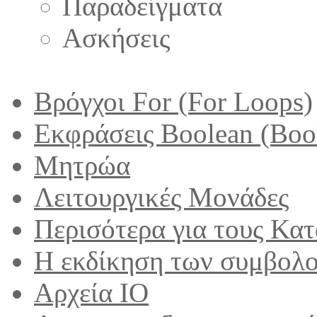
Παραδείγματα
Ασκήσεις
Βρόγχοι For (For Loops)
Εκφράσεις Boolean (Bool
Μητρώα
Λειτουργικές Μονάδες
Περισότερα για τους Κα
Η εκδίκηση των συμβολ
Αρχεία IO