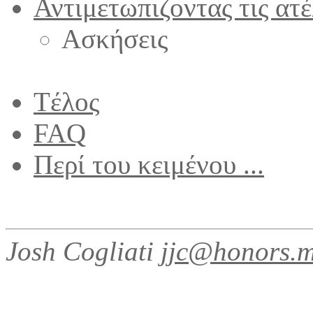
Αντιμετωπιζοντας τις ατέ
Ασκήσεις
Tέλος
FAQ
Περί του κειμένου ...
Josh Cogliati
jjc@honors.