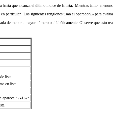
 hasta que alcanza el último índice de la lista. Mientras tanto, el enun
 en particular. Los siguientes renglones usan el operador
para evaluar
in
rdenada de menor a mayor número o alfabéticamente. Observe que esto rea
de lista
to en lista
de aparece
"valor"
ista