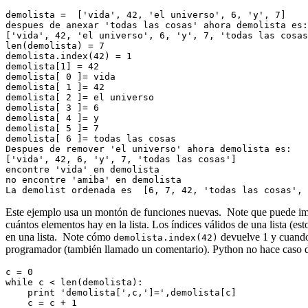
demolista =  ['vida', 42, 'el universo', 6, 'y', 7]
despues de anexar 'todas las cosas' ahora demolista es:
['vida', 42, 'el universo', 6, 'y', 7, 'todas las cosas
len(demolista) = 7
demolista.index(42) = 1
demolista[1] = 42
demolista[ 0 ]= vida
demolista[ 1 ]= 42
demolista[ 2 ]= el universo
demolista[ 3 ]= 6
demolista[ 4 ]= y
demolista[ 5 ]= 7
demolista[ 6 ]= todas las cosas
Despues de remover 'el universo' ahora demolista es:
['vida', 42, 6, 'y', 7, 'todas las cosas']
encontre 'vida' en demolista
no encontre 'amiba' en demolista
La demolist ordenada es  [6, 7, 42, 'todas las cosas', 
Este ejemplo usa un montón de funciones nuevas. Note que puede imp
cuántos elementos hay en la lista. Los índices válidos de una lista (es
en una lista. Note cómo
devuelve 1 y cuan
demolista.index(42)
programador (también llamado un comentario). Python no hace caso 
c = 0
while c < len(demolista):
    print 'demolista[',c,']=',demolista[c]
    c = c + 1