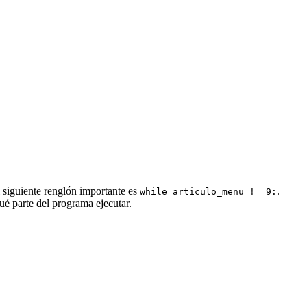
l siguiente renglón importante es
.
while articulo_menu != 9:
é parte del programa ejecutar.