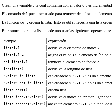
Crean una variable
la cual comienza con el valor 0 y es incrementada
c
El comando
puede ser usado para remover de la lista un elemento
del
La función
ordena la lista. Esto es útil si necesita una lista o
sort
En resumen, para una lista puede uno usar las siguientes operaciones:
ejemplo
explicación
devuelve el elemento de índice 2
lista[2]
asigna el valor 3 al elemento de índice 2
lista[2] = 3
remueve el elemento de índice 2
del lista[2]
devuelve la longitud de lista
len(lista)
es verdadero si
es un elemento 
"valor" in lista
"valor"
es verdadero si
no es un elemen
"valor" not in lista
"valor"
ordena lista
lista.sort()
devuelve el índice del primer lugar don
lista.index("valor")
anexa un elemento
al final de l
lista.append("valor")
"valor"