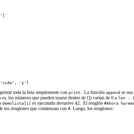
']
'vida', 'y']
rimir toda la lista simplemente con
. La función
se usa 
print
append
to es, los números que pueden usarse dentro de []) varían de 0 a
len - 
do
es ejecutado devuelve 42. El renglón
demolista[1]
#Ahora harem
de los renglones que comienzan con
. Luego, los renglones:
#