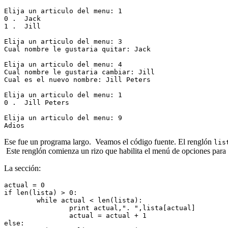
Elija un articulo del menu: 1
0 .  Jack
1 .  Jill
Elija un articulo del menu: 3
Cual nombre le gustaria quitar: Jack
Elija un articulo del menu: 4
Cual nombre le gustaria cambiar: Jill
Cual es el nuevo nombre: Jill Peters
Elija un articulo del menu: 1
0 .  Jill Peters
Elija un articulo del menu: 9
Adios
Ese fue un programa largo. Veamos el código fuente. El renglón
lis
Este renglón comienza un rizo que habilita el menú de opciones para 
La sección:
actual = 0
if len(lista) > 0:
        while actual < len(lista):
                print actual,". ",lista[actual]
                actual = actual + 1
else: