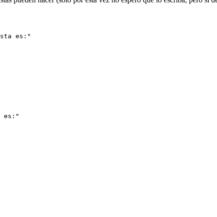
sta es:"
 es:"