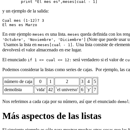
        print "El mes es",meses[cual - 1]
y un ejemplo de la salida:
Cual mes (1-12)? 3
El mes es Marzo
En este ejemplo
es una lista.
queda definida con los ren
meses
meses
(Note que puede usar 
'Octubre', 'Noviembre', 'Diciembre']
Usamos la lista en
. Una lista consiste de element
meses[cual - 1]
devolverá el valor almacenado en ese lugar.
El enunciado
será verdadero si el valor de
if 1 <= cual <= 12:
cu
Podemos considerar la listas como series de cajas. Por ejemplo, las c
número de caja
0
1
2
3
4
5
demolista
`vida'
42
`el universo'
6
`y'
7
Nos referimos a cada caja por su número, así que el enunciado
demol
Más aspectos de las listas
El siguiente ejemplo es sólo para mostrar muchas otras cosas que las li