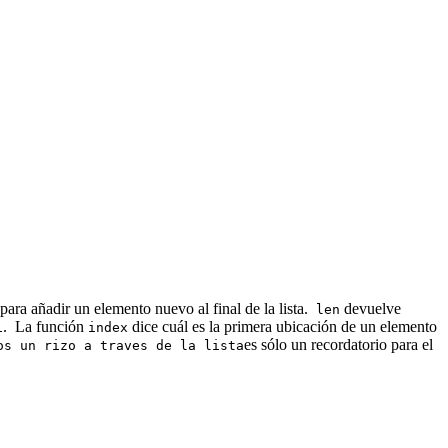
para añadir un elemento nuevo al final de la lista.
devuelve
len
. La función
dice cuál es la primera ubicación de un elemento
1
index
es sólo un recordatorio para el
os un rizo a traves de la lista