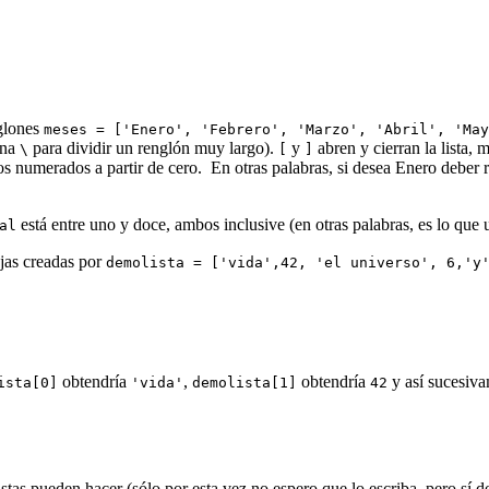
glones
meses = ['Enero', 'Febrero', 'Marzo', 'Abril', 'May
una
para dividir un renglón muy largo).
y
abren y cierran la lista, 
\
[
]
os numerados a partir de cero. En otras palabras, si desea Enero deber r
está entre uno y doce, ambos inclusive (en otras palabras, es lo que us
al
ajas creadas por
demolista = ['vida',42, 'el universo', 6,'y
obtendría
,
obtendría
y así sucesiv
ista[0]
'vida'
demolista[1]
42
stas pueden hacer (sólo por esta vez no espero que lo escriba, pero sí d