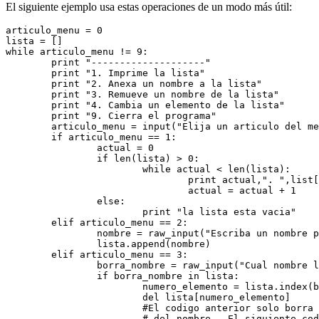
El siguiente ejemplo usa estas operaciones de un modo más útil:
articulo_menu = 0
lista = []
while articulo_menu != 9:
        print "--------------------"
        print "1. Imprime la lista"
        print "2. Anexa un nombre a la lista"
        print "3. Remueve un nombre de la lista"
        print "4. Cambia un elemento de la lista"
        print "9. Cierra el programa"
        articulo_menu = input("Elija un articulo del me
        if articulo_menu == 1:
                actual = 0
                if len(lista) > 0:
                        while actual < len(lista):
                                print actual,". ",list[
                                actual = actual + 1
                else:
                        print "la lista esta vacia"
        elif articulo_menu == 2:
                nombre = raw_input("Escriba un nombre p
                lista.append(nombre)
        elif articulo_menu == 3:
                borra_nombre = raw_input("Cual nombre l
                if borra_nombre in lista:
                        numero_elemento = lista.index(b
                        del lista[numero_elemento]
                        #El codigo anterior solo borra
                        # del nombre.  El siguiente cod