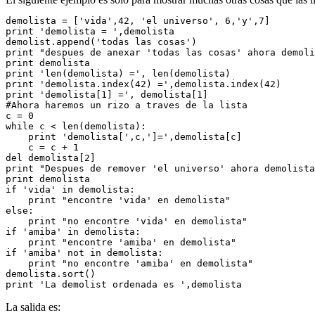
demolista = ['vida',42, 'el universo', 6,'y',7]
print 'demolista = ',demolista
demolist.append('todas las cosas')
print "despues de anexar 'todas las cosas' ahora demoli
print demolista
print 'len(demolista) =', len(demolista)
print 'demolista.index(42) =',demolista.index(42)
print 'demolista[1] =', demolista[1]
#Ahora haremos un rizo a traves de la lista
c = 0
while c < len(demolista):
    print 'demolista[',c,']=',demolista[c]
    c = c + 1
del demolista[2]
print "Despues de remover 'el universo' ahora demolista
print demolista
if 'vida' in demolista:
    print "encontre 'vida' en demolista"
else:
    print "no encontre 'vida' en demolista"
if 'amiba' in demolista:
    print "encontre 'amiba' en demolista"
if 'amiba' not in demolista:
    print "no encontre 'amiba' en demolista"
demolista.sort()
print 'La demolist ordenada es ',demolista
La salida es: