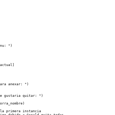
nu: ")
actual]
ara anexar: ")
e gustaria quitar: ")
orra_nombre)
 la primera instancia
igo debido a Gerald quita todas.