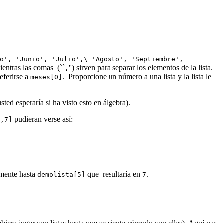
o', 'Junio', 'Julio',
\
'Agosto', 'Septiembre',
mientras las comas (``
'') sirven para separar los elementos de la lista.
,
eferirse a
. Proporcione un número a una lista y la lista le
meses[0]
ted esperaría si ha visto esto en álgebra).
pudieran verse así:
',7]
amente hasta
que resultaría en
.
demolista[5]
7
ebiera jugar con listas hasta que se sienta cómodo con ellas). Aquí va: