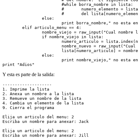
                        #while borra_nombre in lista:
                        #       numero_elemento = list
                        #       del lista[numero_elemen
                else:
                        print borra_nombre," no esta en
        elif articulo_menu == 4:
                nombre_viejo = raw_input("Cual nombre l
                if nombre_viejo in lista:
                        numero_articulo = lista.index(n
                        nombre_nuevo = raw_input("Cual 
                        lista[numero_articulo] = nombre
                else:
                        print nombre_viejo," no esta en
print "Adios"
Y esta es parte de la salida:
--------------------
1. Imprime la lista
2. Anexa un nombre a la lista
3. Remueve un nombre de la lista
4. Cambia un elemento de la lista
9. Cierra el programa
Elija un articulo del menu: 2
Escriba un nombre para anexar: Jack
Elija un articulo del menu: 2
Escriba un nombre para anexar: Jill